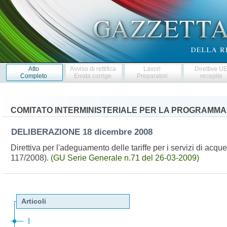
Atto
Avviso di rettifica
Lavori
Direttive U
Completo
Errata corrige
Preparatori
recepite
COMITATO INTERMINISTERIALE PER LA PROGRAMM
DELIBERAZIONE
18 dicembre 2008
Direttiva per l'adeguamento delle tariffe per i servizi di acq
117/2008).
(GU Serie Generale n.71 del 26-03-2009)