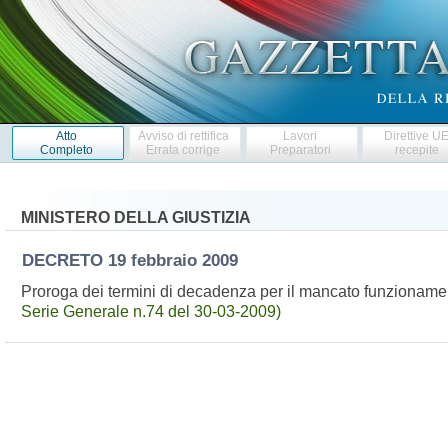
Atto
Avviso di rettifica
Lavori
Direttive U
Completo
Errata corrige
Preparatori
recepite
MINISTERO DELLA GIUSTIZIA
DECRETO
19 febbraio 2009
Proroga dei termini di decadenza per il mancato funzionament
Serie Generale n.74 del 30-03-2009)