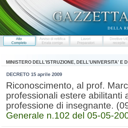
Atto
Avviso di rettifica
Lavori
Direttive U
Completo
Errata corrige
Preparatori
recepite
MINISTERO DELL'ISTRUZIONE, DELL'UNIVERSITA' E 
DECRETO
15 aprile 2009
Riconoscimento, al prof. Marc
professionali estere abilitanti a
professione di insegnante. (
Generale n.102 del 05-05-20