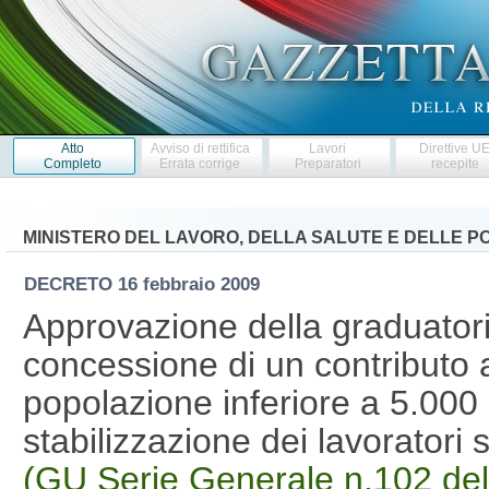
Atto
Avviso di rettifica
Lavori
Direttive U
Completo
Errata corrige
Preparatori
recepite
MINISTERO DEL LAVORO, DELLA SALUTE E DELLE PO
DECRETO
16 febbraio 2009
Approvazione della graduatoria
concessione di un contributo 
popolazione inferiore a 5.000 a
stabilizzazione dei lavoratori
(GU Serie Generale n.102 de