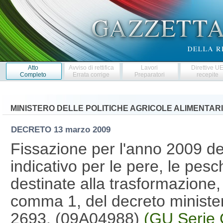
Atto
Avviso di rettifica
Lavori
Direttive U
Completo
Errata corrige
Preparatori
recepite
MINISTERO DELLE POLITICHE AGRICOLE ALIMENTARI
DECRETO
13 marzo 2009
Fissazione per l'anno 2009 degl
indicativo per le pere, le pes
destinate alla trasformazione, a
comma 1, del decreto minister
2693. (09A04988)
(GU Serie 