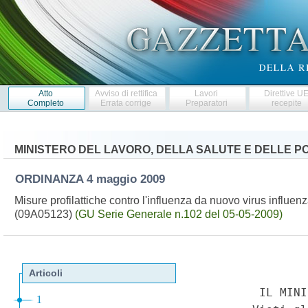
Atto
Avviso di rettifica
Lavori
Direttive U
Completo
Errata corrige
Preparatori
recepite
MINISTERO DEL LAVORO, DELLA SALUTE E DELLE PO
ORDINANZA
4 maggio 2009
Misure profilattiche contro l'influenza da nuovo virus influ
(09A05123)
(GU Serie Generale n.102 del 05-05-2009)