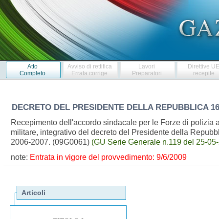
Atto
Avviso di rettifica
Lavori
Direttive U
Completo
Errata corrige
Preparatori
recepite
DECRETO DEL PRESIDENTE DELLA REPUBBLICA
16
Recepimento dell'accordo sindacale per le Forze di polizia 
militare, integrativo del decreto del Presidente della Repub
2006-2007. (09G0061)
(GU Serie Generale n.119 del 25-05-2
note:
Entrata in vigore del provvedimento: 9/6/2009