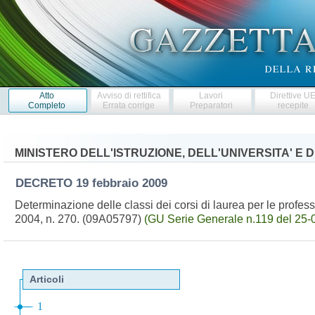
Atto
Avviso di rettifica
Lavori
Direttive U
Completo
Errata corrige
Preparatori
recepite
MINISTERO DELL'ISTRUZIONE, DELL'UNIVERSITA' E 
DECRETO
19 febbraio 2009
Determinazione delle classi dei corsi di laurea per le professi
2004, n. 270. (09A05797)
(GU Serie Generale n.119 del 25-