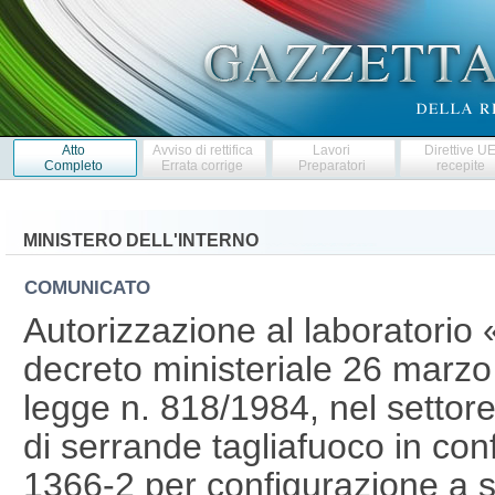
Atto
Avviso di rettifica
Lavori
Direttive U
Completo
Errata corrige
Preparatori
recepite
MINISTERO DELL'INTERNO
COMUNICATO
Autorizzazione al laboratorio 
decreto ministeriale 26 marzo 
legge n. 818/1984, nel settor
di serrande tagliafuoco in co
1366-2 per configurazione a s