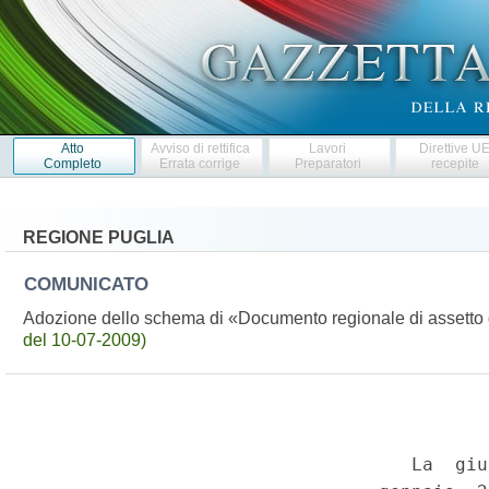
Atto
Avviso di rettifica
Lavori
Direttive U
Completo
Errata corrige
Preparatori
recepite
REGIONE PUGLIA
COMUNICATO
Adozione dello schema di «Documento regionale di asset
del 10-07-2009)