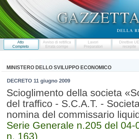
Atto
Avviso di rettifica
Lavori
Direttive U
Completo
Errata corrige
Preparatori
recepite
MINISTERO DELLO SVILUPPO ECONOMICO
DECRETO
11 giugno 2009
Scioglimento della societa «So
del traffico - S.C.A.T. - Socie
nomina del commissario liqui
Serie Generale n.205 del 04-0
n. 163)