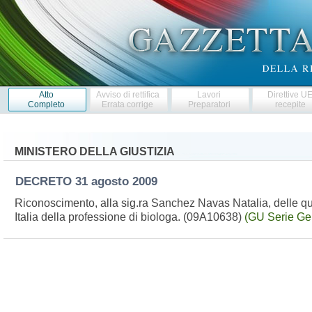
Atto
Avviso di rettifica
Lavori
Direttive U
Completo
Errata corrige
Preparatori
recepite
MINISTERO DELLA GIUSTIZIA
DECRETO
31 agosto 2009
Riconoscimento, alla sig.ra Sanchez Navas Natalia, delle quali
Italia della professione di biologa. (09A10638)
(GU Serie Ge