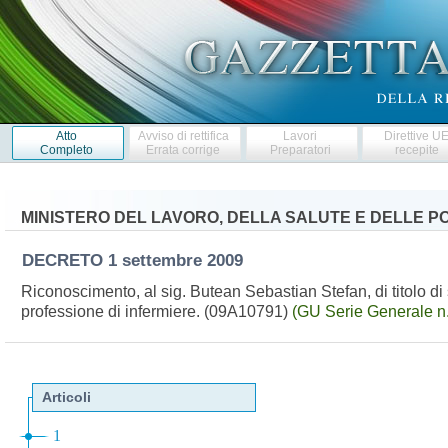
Atto
Avviso di rettifica
Lavori
Direttive U
Completo
Errata corrige
Preparatori
recepite
MINISTERO DEL LAVORO, DELLA SALUTE E DELLE PO
DECRETO
1 settembre 2009
Riconoscimento, al sig. Butean Sebastian Stefan, di titolo di st
professione di infermiere. (09A10791)
(GU Serie Generale n