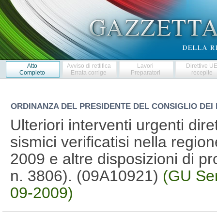
Atto
Avviso di rettifica
Lavori
Direttive U
Completo
Errata corrige
Preparatori
recepite
ORDINANZA DEL PRESIDENTE DEL CONSIGLIO DEI 
Ulteriori interventi urgenti dire
sismici verificatisi nella regio
2009 e altre disposizioni di pr
n. 3806). (09A10921)
(GU Ser
09-2009)