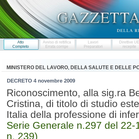
Atto
Avviso di rettifica
Lavori
Direttive U
Completo
Errata corrige
Preparatori
recepite
MINISTERO DEL LAVORO, DELLA SALUTE E DELLE PO
DECRETO
4 novembre 2009
Riconoscimento, alla sig.ra B
Cristina, di titolo di studio este
Italia della professione di in
Serie Generale n.297 del 22-1
n. 239)