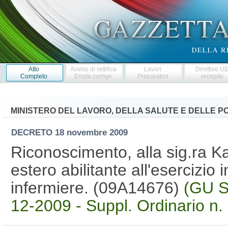
Atto
Avviso di rettifica
Lavori
Direttive U
Completo
Errata corrige
Preparatori
recepite
MINISTERO DEL LAVORO, DELLA SALUTE E DELLE PO
DECRETO
18 novembre 2009
Riconoscimento, alla sig.ra Kar
estero abilitante all'esercizio i
infermiere. (09A14676)
(GU S
12-2009 - Suppl. Ordinario n.