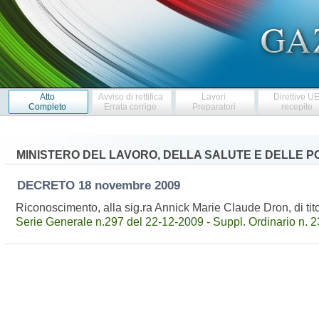
Atto
Avviso di rettifica
Lavori
Direttive U
Completo
Errata corrige
Preparatori
recepite
MINISTERO DEL LAVORO, DELLA SALUTE E DELLE PO
DECRETO
18 novembre 2009
Riconoscimento, alla sig.ra Annick Marie Claude Dron, di titol
Serie Generale n.297 del 22-12-2009 - Suppl. Ordinario n. 2