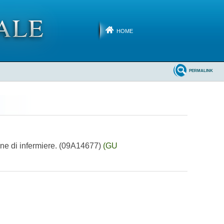
HOME
PERMALINK
sione di infermiere. (09A14677)
(GU