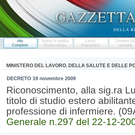
Atto
Avviso di rettifica
Lavori
Direttive U
Completo
Errata corrige
Preparatori
recepite
MINISTERO DEL LAVORO, DELLA SALUTE E DELLE PO
DECRETO
19 novembre 2009
Riconoscimento, alla sig.ra Lu
titolo di studio estero abilitante
professione di infermiere. (
Generale n.297 del 22-12-2009