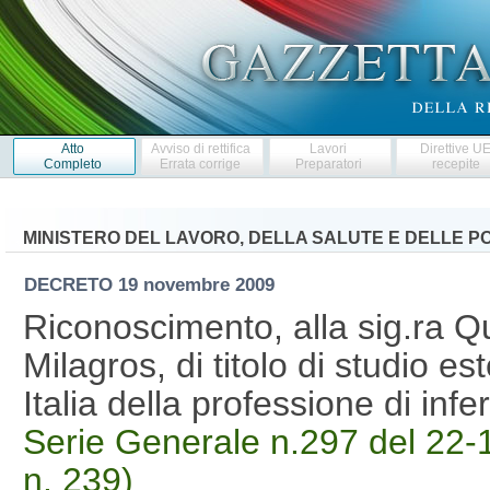
Atto
Avviso di rettifica
Lavori
Direttive U
Completo
Errata corrige
Preparatori
recepite
MINISTERO DEL LAVORO, DELLA SALUTE E DELLE PO
DECRETO
19 novembre 2009
Riconoscimento, alla sig.ra 
Milagros, di titolo di studio est
Italia della professione di in
Serie Generale n.297 del 22-1
n. 239)