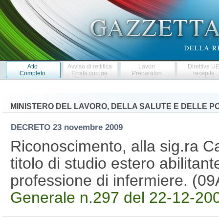
Atto
Avviso di rettifica
Lavori
Direttive U
Completo
Errata corrige
Preparatori
recepite
MINISTERO DEL LAVORO, DELLA SALUTE E DELLE PO
DECRETO
23 novembre 2009
Riconoscimento, alla sig.ra 
titolo di studio estero abilitante
professione di infermiere. (
Generale n.297 del 22-12-2009