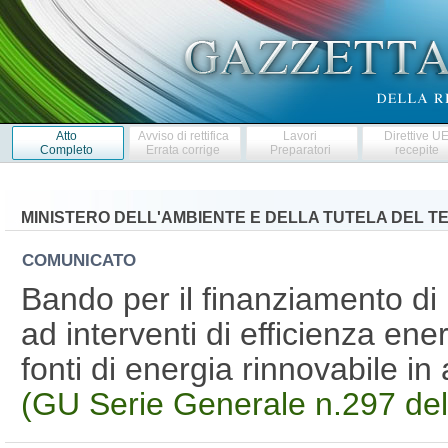
Atto
Avviso di rettifica
Lavori
Direttive U
Completo
Errata corrige
Preparatori
recepite
MINISTERO DELL'AMBIENTE E DELLA TUTELA DEL T
COMUNICATO
Bando per il finanziamento di pr
ad interventi di efficienza energ
fonti di energia rinnovabile i
(GU Serie Generale n.297 de