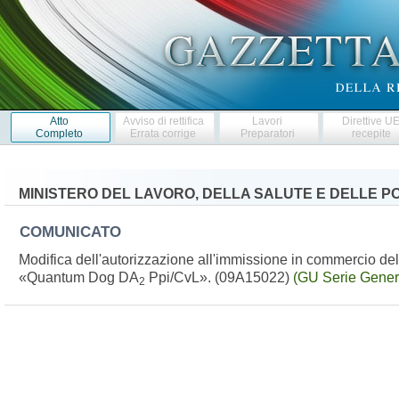
Atto
Avviso di rettifica
Lavori
Direttive U
Completo
Errata corrige
Preparatori
recepite
MINISTERO DEL LAVORO, DELLA SALUTE E DELLE PO
COMUNICATO
Modifica dell'autorizzazione all'immissione in commercio de
«Quantum Dog DA
Ppi/CvL». (09A15022)
(GU Serie Gener
2