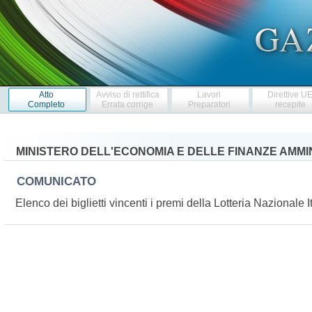
Atto
Avviso di rettifica
Lavori
Direttive U
Completo
Errata corrige
Preparatori
recepite
MINISTERO DELL'ECONOMIA E DELLE FINANZE AMMI
COMUNICATO
Elenco dei biglietti vincenti i premi della Lotteria Naziona