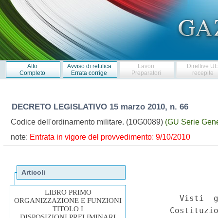
Atto
Avviso di rettifica
Lavori
Direttive U
Completo
Errata corrige
Preparatori
recepite
DECRETO LEGISLATIVO
15 marzo 2010, n. 66
Codice dell'ordinamento militare. (10G0089)
(GU Serie Gener
note:
Entrata in vigore del provvedimento: 9/10/2010