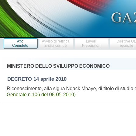
Atto
Avviso di rettifica
Lavori
Direttive U
Completo
Errata corrige
Preparatori
recepite
MINISTERO DELLO SVILUPPO ECONOMICO
DECRETO
14 aprile 2010
Riconoscimento, alla sig.ra Ndack Mbaye, di titolo di studio e
Generale n.106 del 08-05-2010)