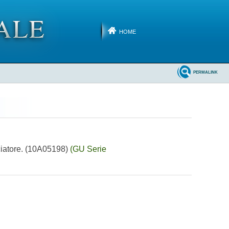
HOME
PERMALINK
onciatore. (10A05198)
(GU Serie