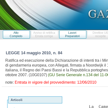
Atto
Avviso di rettifica
Lavori
Direttive U
Completo
Errata corrige
Preparatori
recepite
LEGGE
14 maggio 2010, n. 84
Ratifica ed esecuzione della Dichiarazione di intenti tra i Mi
di gendarmeria europea, con Allegati, firmata a Noordwijk il
italiana, il Regno dei Paesi Bassi e la Repubblica portogh
ottobre 2007. (10G0107)
(GU Serie Generale n.134 del 11-0
note:
Entrata in vigore del provvedimento: 12/06/2010