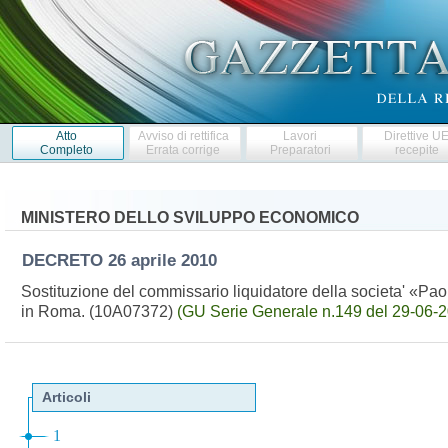
Atto
Avviso di rettifica
Lavori
Direttive U
Completo
Errata corrige
Preparatori
recepite
MINISTERO DELLO SVILUPPO ECONOMICO
DECRETO
26 aprile 2010
Sostituzione del commissario liquidatore della societa' «Paol
in Roma. (10A07372)
(GU Serie Generale n.149 del 29-06-