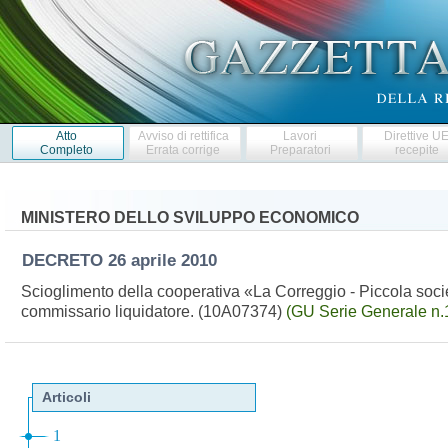
Atto
Avviso di rettifica
Lavori
Direttive U
Completo
Errata corrige
Preparatori
recepite
MINISTERO DELLO SVILUPPO ECONOMICO
DECRETO
26 aprile 2010
Scioglimento della cooperativa «La Correggio - Piccola societ
commissario liquidatore. (10A07374)
(GU Serie Generale n.