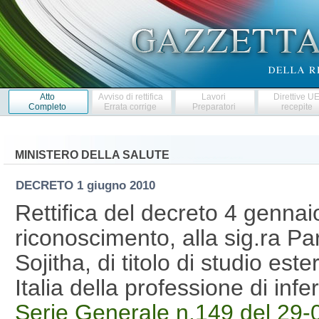
Atto
Avviso di rettifica
Lavori
Direttive U
Completo
Errata corrige
Preparatori
recepite
MINISTERO DELLA SALUTE
DECRETO
1 giugno 2010
Rettifica del decreto 4 gennai
riconoscimento, alla sig.ra P
Sojitha, di titolo di studio este
Italia della professione di in
Serie Generale n.149 del 29-