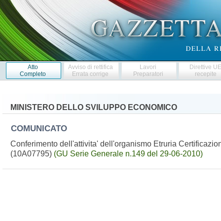
Atto
Avviso di rettifica
Lavori
Direttive U
Completo
Errata corrige
Preparatori
recepite
MINISTERO DELLO SVILUPPO ECONOMICO
COMUNICATO
Conferimento dell'attivita' dell'organismo Etruria Certificazioni 
(10A07795)
(GU Serie Generale n.149 del 29-06-2010)