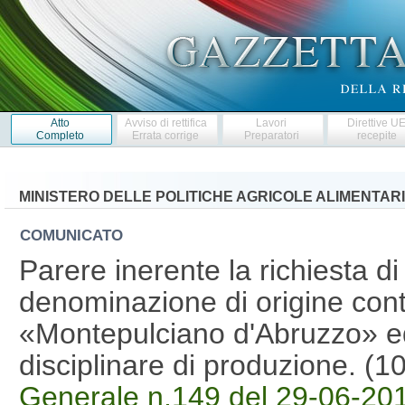
Atto
Avviso di rettifica
Lavori
Direttive U
Completo
Errata corrige
Preparatori
recepite
MINISTERO DELLE POLITICHE AGRICOLE ALIMENTARI
COMUNICATO
Parere inerente la richiesta di
denominazione di origine contr
«Montepulciano d'Abruzzo» ed
disciplinare di produzione. (
Generale n.149 del 29-06-20