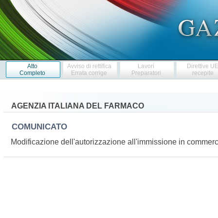
Atto
Avviso di rettifica
Lavori
Direttive U
Completo
Errata corrige
Preparatori
recepite
AGENZIA ITALIANA DEL FARMACO
COMUNICATO
Modificazione dell'autorizzazione all'immissione in comme