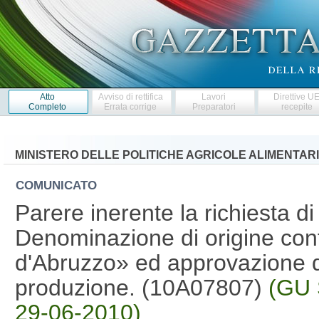
Atto
Avviso di rettifica
Lavori
Direttive U
Completo
Errata corrige
Preparatori
recepite
MINISTERO DELLE POLITICHE AGRICOLE ALIMENTARI
COMUNICATO
Parere inerente la richiesta d
Denominazione di origine cont
d'Abruzzo» ed approvazione del
produzione. (10A07807)
(GU 
29-06-2010)