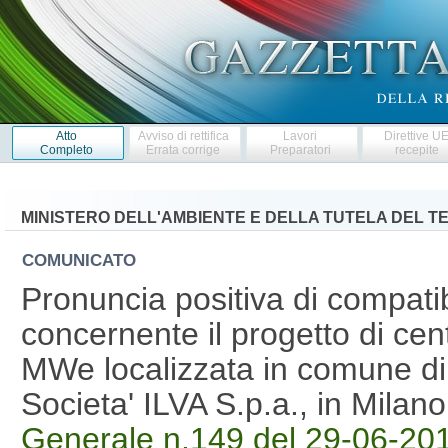
Atto
Avviso di rettifica
Lavori
Direttive U
Completo
Errata corrige
Preparatori
recepite
MINISTERO DELL'AMBIENTE E DELLA TUTELA DEL T
COMUNICATO
Pronuncia positiva di compatib
concernente il progetto di cen
MWe localizzata in comune di 
Societa' ILVA S.p.a., in Mila
Generale n.149 del 29-06-20