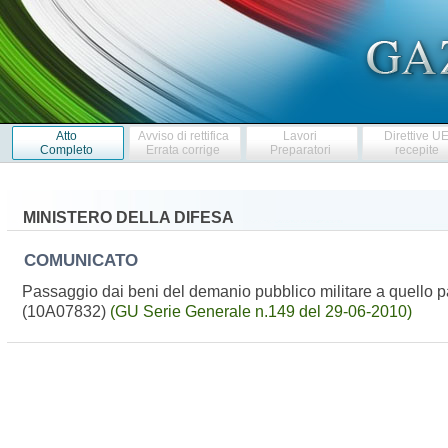
Atto
Avviso di rettifica
Lavori
Direttive U
Completo
Errata corrige
Preparatori
recepite
MINISTERO DELLA DIFESA
COMUNICATO
Passaggio dai beni del demanio pubblico militare a quello p
(10A07832)
(GU Serie Generale n.149 del 29-06-2010)