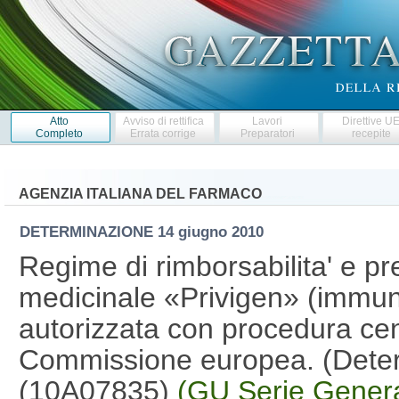
Atto
Avviso di rettifica
Lavori
Direttive U
Completo
Errata corrige
Preparatori
recepite
AGENZIA ITALIANA DEL FARMACO
DETERMINAZIONE
14 giugno 2010
Regime di rimborsabilita' e pr
medicinale «Privigen» (immu
autorizzata con procedura cent
Commissione europea. (Deter
(10A07835)
(GU Serie Genera