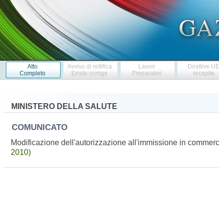
Atto
Avviso di rettifica
Lavori
Direttive U
Completo
Errata corrige
Preparatori
recepite
MINISTERO DELLA SALUTE
COMUNICATO
Modificazione dell'autorizzazione all'immissione in commer
2010)