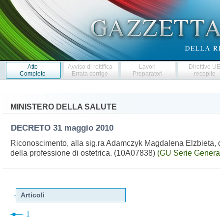
Atto
Avviso di rettifica
Lavori
Direttive U
Completo
Errata corrige
Preparatori
recepite
MINISTERO DELLA SALUTE
DECRETO
31 maggio 2010
Riconoscimento, alla sig.ra Adamczyk Magdalena Elzbieta, di tit
della professione di ostetrica. (10A07838)
(GU Serie General