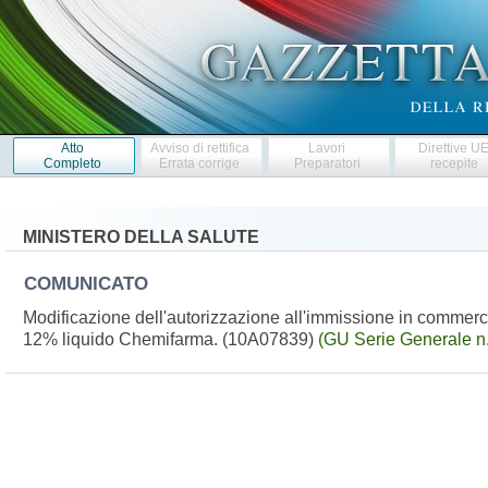
Atto
Avviso di rettifica
Lavori
Direttive U
Completo
Errata corrige
Preparatori
recepite
MINISTERO DELLA SALUTE
COMUNICATO
Modificazione dell'autorizzazione all'immissione in commerci
12% liquido Chemifarma. (10A07839)
(GU Serie Generale n