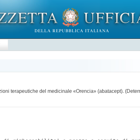
E
azioni terapeutiche del medicinale «Orencia» (abatacept). (Dete