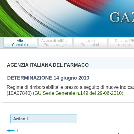
Atto
Avviso di rettifica
Lavori
Direttive U
Completo
Errata corrige
Preparatori
recepite
AGENZIA ITALIANA DEL FARMACO
DETERMINAZIONE
14 giugno 2010
Regime di rimborsabilita' e prezzo a seguito di nuove indic
(10A07840)
(GU Serie Generale n.149 del 29-06-2010)