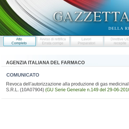
Atto
Avviso di rettifica
Lavori
Direttive U
Completo
Errata corrige
Preparatori
recepite
AGENZIA ITALIANA DEL FARMACO
COMUNICATO
Revoca dell'autorizzazione alla produzione di gas medicinali
S.R.L. (10A07904)
(GU Serie Generale n.149 del 29-06-201