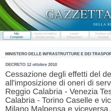
Atto
Avviso di rettifica
Lavori
Direttive U
Completo
Errata corrige
Preparatori
recepite
MINISTERO DELLE INFRASTRUTTURE E DEI TRASPOR
DECRETO
12 ottobre 2010
Cessazione degli effetti del d
all'imposizione di oneri di serv
Reggio Calabria - Venezia Te
Calabria - Torino Caselle e vi
Milano Malpensa e viceversa,