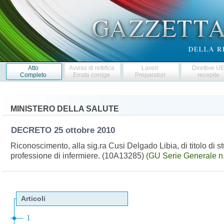
Atto
Avviso di rettifica
Lavori
Direttive U
Completo
Errata corrige
Preparatori
recepite
MINISTERO DELLA SALUTE
DECRETO
25 ottobre 2010
Riconoscimento, alla sig.ra Cusi Delgado Libia, di titolo di stud
professione di infermiere. (10A13285)
(GU Serie Generale n