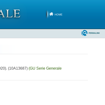
HOME
PERMALINK
54920). (10A13687)
(GU Serie Generale