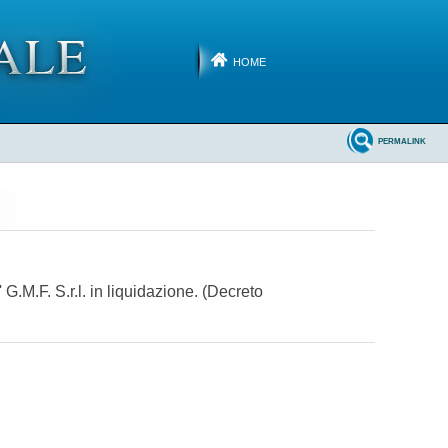
HOME
PERMALINK
G.M.F. S.r.l. in liquidazione. (Decreto