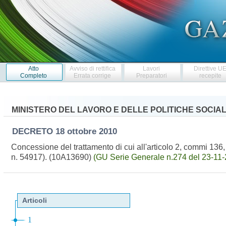
Atto
Avviso di rettifica
Lavori
Direttive U
Completo
Errata corrige
Preparatori
recepite
MINISTERO DEL LAVORO E DELLE POLITICHE SOCIAL
DECRETO
18 ottobre 2010
Concessione del trattamento di cui all'articolo 2, commi 136, 
n. 54917). (10A13690)
(GU Serie Generale n.274 del 23-11