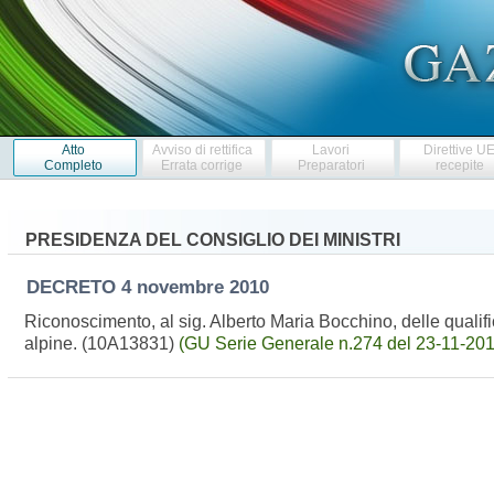
Atto
Avviso di rettifica
Lavori
Direttive U
Completo
Errata corrige
Preparatori
recepite
PRESIDENZA DEL CONSIGLIO DEI MINISTRI
DECRETO
4 novembre 2010
Riconoscimento, al sig. Alberto Maria Bocchino, delle qualifich
alpine. (10A13831)
(GU Serie Generale n.274 del 23-11-2010