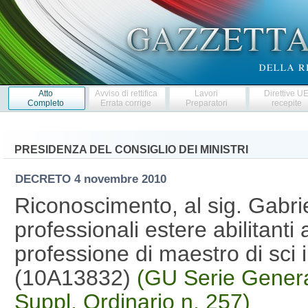
Atto
Avviso di rettifica
Lavori
Direttive U
Completo
Errata corrige
Preparatori
recepite
PRESIDENZA DEL CONSIGLIO DEI MINISTRI
DECRETO
4 novembre 2010
Riconoscimento, al sig. Gabrie
professionali estere abilitanti a
professione di maestro di sci i
(10A13832)
(GU Serie Genera
Suppl. Ordinario n. 257)