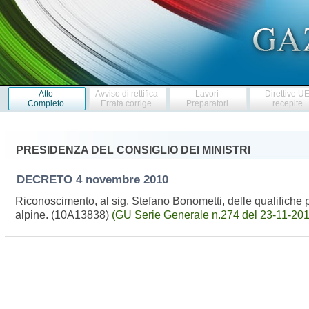
Atto
Avviso di rettifica
Lavori
Direttive U
Completo
Errata corrige
Preparatori
recepite
PRESIDENZA DEL CONSIGLIO DEI MINISTRI
DECRETO
4 novembre 2010
Riconoscimento, al sig. Stefano Bonometti, delle qualifiche pro
alpine. (10A13838)
(GU Serie Generale n.274 del 23-11-2010