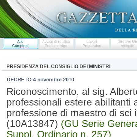
Atto
Avviso di rettifica
Lavori
Direttive U
Completo
Errata corrige
Preparatori
recepite
PRESIDENZA DEL CONSIGLIO DEI MINISTRI
DECRETO
4 novembre 2010
Riconoscimento, al sig. Albert
professionali estere abilitanti a
professione di maestro di sci i
(10A13847)
(GU Serie Genera
Suppl. Ordinario n. 257)