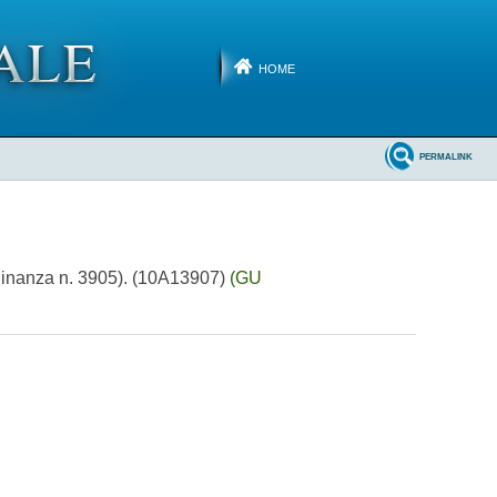
HOME
PERMALINK
 (Ordinanza n. 3905). (10A13907)
(GU